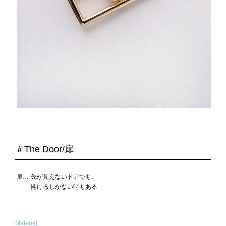
＃The Door/扉
扉…
先が見えないドアでも、
開けるしかない時もある
Material