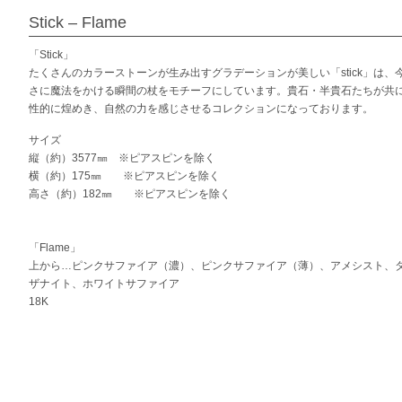
Stick – Flame
「Stick」
たくさんのカラーストーンが生み出すグラデーションが美しい「stick」は、
さに魔法をかける瞬間の杖をモチーフにしています。貴石・半貴石たちが共
性的に煌めき、自然の力を感じさせるコレクションになっております。
サイズ
縦（約）3577㎜ ※ピアスピンを除く
横（約）175㎜ ※ピアスピンを除く
高さ（約）182㎜ ※ピアスピンを除く
「Flame」
上から…ピンクサファイア（濃）、ピンクサファイア（薄）、アメシスト、
ザナイト、ホワイトサファイア
18K